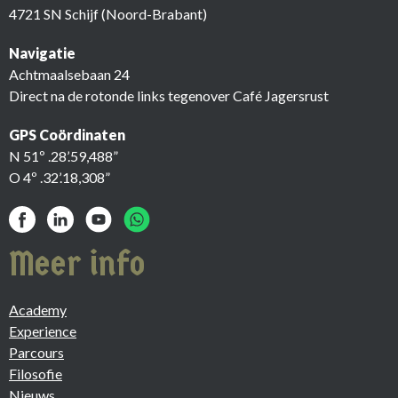
4721 SN Schijf (Noord-Brabant)
Navigatie
Achtmaalsebaan 24
Direct na de rotonde links tegenover Café Jagersrust
GPS Coördinaten
N 51º .28’.59,488”
O 4º .32’.18,308”
Meer info
Academy
Experience
Parcours
Filosofie
Nieuws