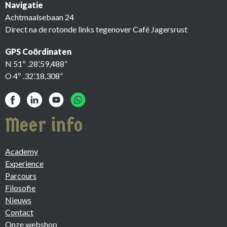
Navigatie
Achtmaalsebaan 24
Direct na de rotonde links tegenover Café Jagersrust
GPS Coördinaten
N 51º .28’.59,488”
O 4º .32’.18,308”
Meer info
Academy
Experience
Parcours
Filosofie
Nieuws
Contact
Onze webshop