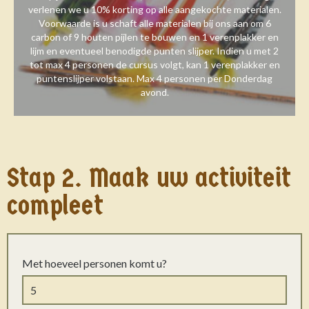
verlenen we u 10% korting op alle aangekochte materialen.
Voorwaarde is u schaft alle materialen bij ons aan om 6
carbon of 9 houten pijlen te bouwen en 1 verenplakker en
lijm en eventueel benodigde punten slijper. Indien u met 2
tot max 4 personen de cursus volgt, kan 1 verenplakker en
puntenslijper volstaan. Max 4 personen per Donderdag
avond.
Stap 2. Maak uw activiteit
compleet
Met hoeveel personen komt u?