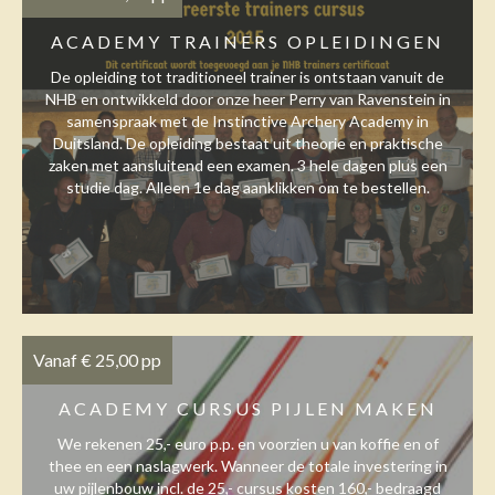
ACADEMY TRAINERS OPLEIDINGEN
De opleiding tot traditioneel trainer is ontstaan vanuit de
NHB en ontwikkeld door onze heer Perry van Ravenstein in
samenspraak met de Instinctive Archery Academy in
Duitsland. De opleiding bestaat uit theorie en praktische
zaken met aansluitend een examen. 3 hele dagen plus een
studie dag. Alleen 1e dag aanklikken om te bestellen.
Vanaf € 25,00 pp
ACADEMY CURSUS PIJLEN MAKEN
We rekenen 25,- euro p.p. en voorzien u van koffie en of
thee en een naslagwerk. Wanneer de totale investering in
uw pijlenbouw incl. de 25,- cursus kosten 160,- bedraagd