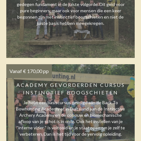
gedegen fundament in de juiste volgorde. Dit geld voor
pure beginners, maar ook voor mensen die een keer
begonnen zijn met instinctief boogschieten en niet de
juiste basis hebben meegekregen.
Vanaf € 170,00 pp
ACADEMY GEVORDERDEN CURSUS
INSTINCTIEF BOOGSCHIETEN
Je hebt een basiscursus gevolgd aan de Back To
Bowhunting Academy of in Duitsland aan de Instinctive
Archery Academy en de opbouw en biomechanische
afloop van je schot is in orde. Ook het instellen van je
“interne vizier “ is voltooid en je staat open om je zelf te
verbeteren. Dan is het tijd voor de vervolg opleiding.