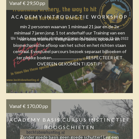
Vanaf € 29,50 pp
ACADEMY INTRODUCTIE WORKSHOP
min 2 personen waarvan 1 minimaal 21 jaar en de 2e
minimaal 7 jaren jong. 1 tot anderhalf uur Training van een
van onze trainers. Veiligheid en de basis, opbouw en
biomechanische afloop van het schot en het richten staan
centraal. Eventueel parcours bezoek separaat bijboeken of
ter plekke boeken.................................... RESPECTEER HET
OVEREEN GEKOMEN TIJDSTIP!
Vanaf € 170,00 pp
ACADEMY BASIS CURSUS INSTINCTIEF
BOOGSCHIETEN
Zonder goede basis geen goede schutter! Leg een