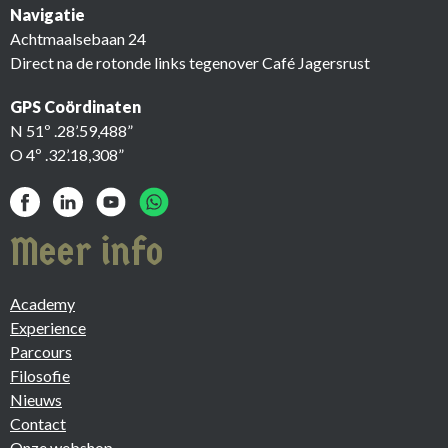
Navigatie
Achtmaalsebaan 24
Direct na de rotonde links tegenover Café Jagersrust
GPS Coördinaten
N 51º .28’.59,488”
O 4º .32’.18,308”
Meer info
Academy
Experience
Parcours
Filosofie
Nieuws
Contact
Onze webshop